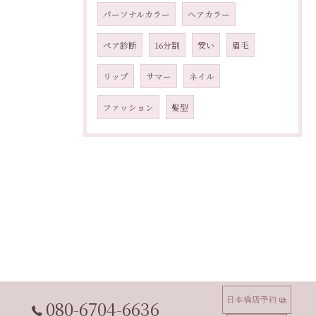
パーソナルカラー
ヘアカラー
ペア診断
16分割
安い
眉毛
リップ
サマー
ネイル
ファッション
髪型
日本橋店予約
080-6704-6636