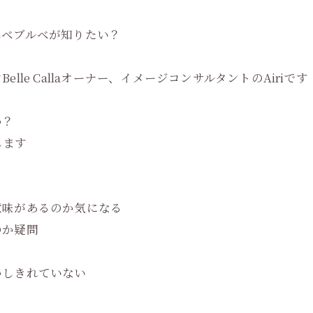
エベブルベが知りたい？
le Callaオーナー、イメージコンサルタントのAiriです
か？
します
意味があるのか気になる
のか疑問
かしきれていない