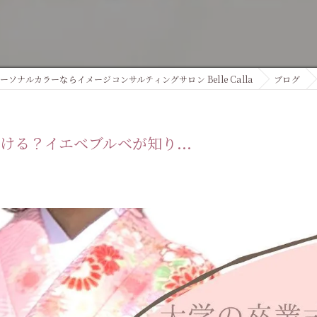
カッ
ーソナルカラーならイメージコンサルティングサロン Belle Calla
ブログ
る？イエベブルベが知り...