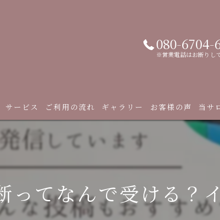
080-6704-
※営業電話はお断りし
サービス
ご利用の流れ
ギャラリー
お客様の声
当サ
診断
顔タ
断ってなんで受ける？イエ
骨格
メイ