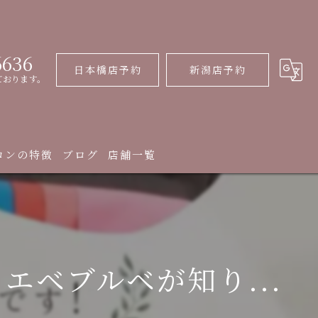
6636
日本橋店予約
新潟店予約
ております。
ロンの特徴
ブログ
店舗一覧
イプ
ベブルベが知り...
診断
クレッスン