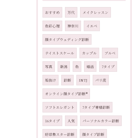
おすすめ
万代
メイクレッスン
色彩心理
神奈川
イエベ
顔タイプウェディング診断
テイストスケール
カップル
ブルベ
写真
新潟
色
婚活
7タイプ
垢抜け
診断
INTJ
パリ流
オンライン顔タイプ診断®︎
ソフトエレガント
7タイプ骨格診断
16タイプ
人気
パーソナルカラー診断
好印象スター診断
顔タイプ診断