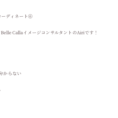
コーディネート⑥
le CallaイメージコンサルタントのAiriです！
。
分からない
る