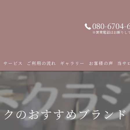
080-6704-
※営業電話はお断りし
サービス
ご利用の流れ
ギャラリー
お客様の声
当サ
診断
顔タ
ックのおすすめブランド
骨格
メイ