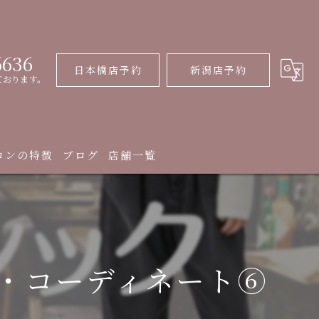
6636
日本橋店予約
新潟店予約
ております。
ロンの特徴
ブログ
店舗一覧
イプ
・コーディネート⑥
診断
クレッスン